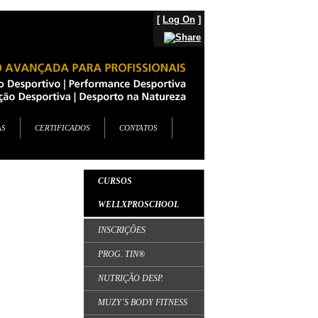
[
Log On
]
AS
CERTIFICADOS
CONTATOS
CURSOS
WELLXPROSCHOOL
INSCRIÇÕES
PROG. TIN®
NUTRIÇÃO DESP.
MUZY´S BODY FITNESS