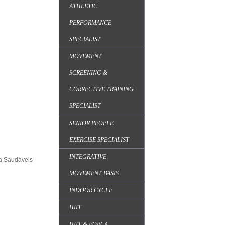
ATHLETIC
PERFORMANCE
SPECIALIST
MOVEMENT
SCREENING &
CORRECTIVE TRAINING
SPECIALIST
SENIOR PEOPLE
EXERCISE SPECIALIST
INTEGRATIVE
da Saudáveis -
MOVEMENT BASIS
INDOOR CYCLE
HIIT
HIIT & FORÇA