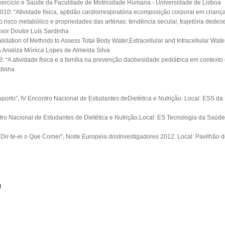
Exercício e Saúde da Faculdade de Motricidade Humana - Universidade de Lisboa
0: “Atividade física, aptidão cardiorrespiratória ecomposição corporal em crianç
risco metabólico e propriedades das artérias: tendência secular, trajetória dede
ssor Doutor Luís Sardinha
dation of Methods to Assess Total Body Water,Extracellular and Intracellular Water
a Analiza Mónica Lopes de Almeida Silva
“A atividade física e a família na prevenção daobesidade pediátrica em contexto 
rdinha
porto”, IV Encontro Nacional de Estudantes deDietética e Nutrição. Local: ESS da
ntro Nacional de Estudantes de Dietética e Nutrição.Local: ES Tecnologia da Saúd
 Dir-te-ei o Que Comer”, Noite Europeia dosInvestigadores 2012. Local: Pavilhão
m