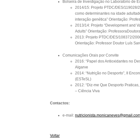
Bolseira de Investigação no Laboratório de 
2014/15: Projeto PTDC/DES/119028/201
como determinantes na idade adultado 
interação genética” Orientação: Profe
2013/14: Projeto “Development and Vali
Adults” Orientação: ProfessoraDoutor
2013: Projeto PTDC/DES/108372/2008: 
Orientação: Professor Doutor Luís Sa
Comunicações Orais por Convite
2016: “Papel dos Antioxidantes no Des
Algarve
2014: “Nutrição no Desporto”, II Enco
(ESTeSL)
2012: “Diz-me Que Desporto Praticas,
– Ciência Viva
Contactos:
e-mail:
nutricionista.monicaneves@gmail.co
Voltar