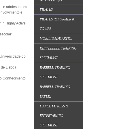
as e adolescentes
PILATES
senvolvimento e
PILATES REFORMER &
 in Highly Active
TOWER
escolar”
MOBILIDADE ARTIC.
KETTLEBELL TRAINING
 Universidade do
SPECIALIST
e de Lisboa
BARBELL TRAINING
SPECIALIST
 do Conhecimento
BARBELL TRAINING
EXPERT
DANCE FITNESS &
ENTERTAINING
SPECIALIST