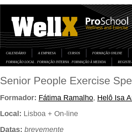
CALENDÁRIO
A EMPRESA
CURSOS
FORMAÇÃO ONLINE
FORMAÇÃO LOCAL . FORMAÇÃO INTERNA . FORMAÇÃO À MEDIDA
REGISTE
Senior People Exercise Spec
Formador:
Fátima Ramalho
,
Helô Isa 
Local:
Lisboa + On-line
Datas:
brevemente