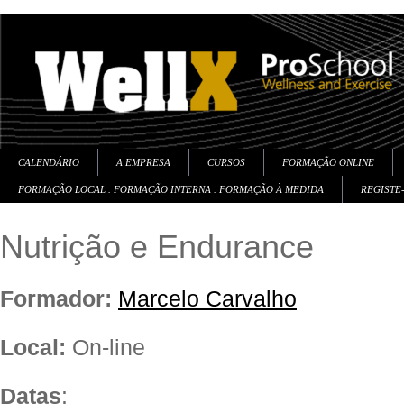
CALENDÁRIO
A EMPRESA
CURSOS
FORMAÇÃO ONLINE
FORMAÇÃO LOCAL . FORMAÇÃO INTERNA . FORMAÇÃO À MEDIDA
REGISTE
Nutrição e Endurance
Formador:
Marcelo Carvalho
Local:
On-line
Datas
: